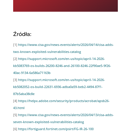
Źródła:
[1]
https://www.cisa.gov/news-events/alerts/2026/04/14/cisa-adds-
two-known-exploited-vulnerabilities-catalog
[2]
https://support.microsoft.com/en-us/topic/april-14-2026-
kb5083769-os-builds-26200-8246-and-26100-8246-22f90ae5-9f26-
40ac-9134-6a586a71163b
[3]
https://support.microsoft.com/en-us/topic/april-14-2026-
kb5082052-os-build-22631-6936-adba0a59-beb2-4494-87f1-
87b5aba38c8e
[4]
https://helpx.adobe.com/security/products/acrobat/apsb26-
43.html
[5]
https://www.cisa.gov/news-events/alerts/2026/04/13/cisa-adds-
seven-known-exploited-vulnerabilities-catalog
[6]
https://fortiguard.fortinet.com/psirt/FG-IR-26-100