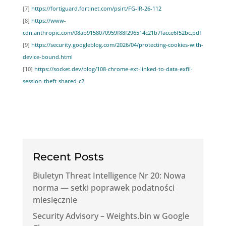
[7]
https://fortiguard.fortinet.com/psirt/FG-IR-26-112
[8]
https://www-
cdn.anthropic.com/08ab9158070959f88f296514c21b7facce6f52bc.pdf
[9]
https://security.googleblog.com/2026/04/protecting-cookies-with-
device-bound.html
[10]
https://socket.dev/blog/108-chrome-ext-linked-to-data-exfil-
session-theft-shared-c2
Recent Posts
Biuletyn Threat Intelligence Nr 20: Nowa
norma — setki poprawek podatności
miesięcznie
Security Advisory – Weights.bin w Google