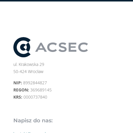
ul. Krakowska 29
50-424 Wrocław
NIP:
8992844827
REGON:
369689145
KRS:
0000737840
Napisz do nas: