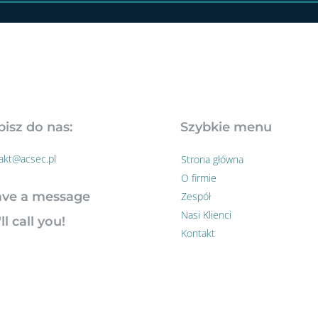
isz do nas:
Szybkie menu
akt@acsec.pl
Strona główna
O firmie
ave a message
Zespół
Nasi Klienci
ll call you!
Kontakt