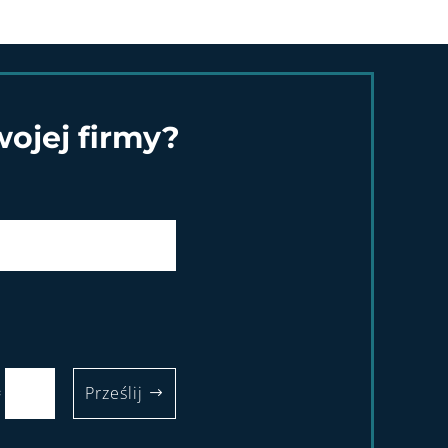
ojej firmy?
=
Prześlij