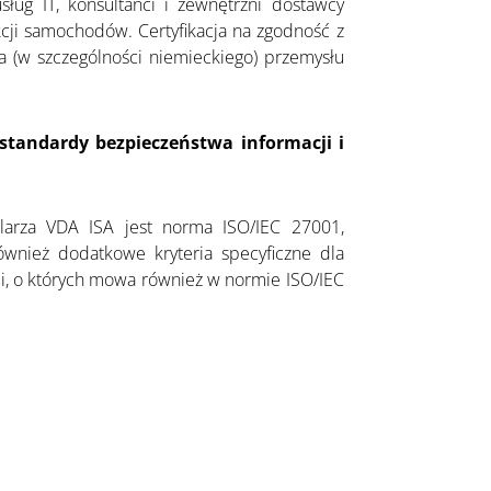
ług IT, konsultanci i zewnętrzni dostawcy
cji samochodów. Certyfikacja na zgodność z
(w szczególności niemieckiego) przemysłu
tandardy bezpieczeństwa informacji i
larza VDA ISA jest norma ISO/IEC 27001,
wnież dodatkowe kryteria specyficzne dla
ji, o których mowa również w normie ISO/IEC