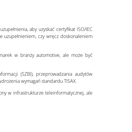
upełnienia, aby uzyskać certyfikat ISO/IEC
ie uzupełnieniem, czy wręcz doskonaleniem
 marek w branży automotive, ale może być
ormacji (SZBI), przeprowadzania audytów
 wdrożenia wymagań standardu TISAX.
y w infrastrukturze teleinformatycznej, ale