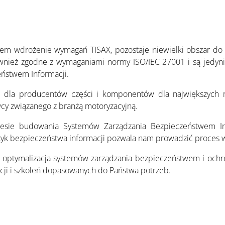
em wdrożenie wymagań TISAX, pozostaje niewielki obszar do uz
ównież zgodne z wymaganiami normy ISO/IEC 27001 i są jedyn
eństwem Informacji.
m dla producentów części i komponentów dla największych
cy związanego z branżą motoryzacyjną.
esie budowania Systemów Zarządzania Bezpieczeństwem Inf
tyk bezpieczeństwa informacji pozwala nam prowadzić proces
i optymalizacja systemów zarządzania bezpieczeństwem i ochron
acji i szkoleń dopasowanych do Państwa potrzeb.