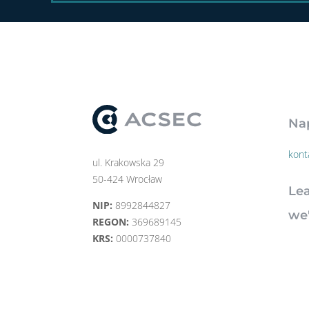
Nap
kont
ul. Krakowska 29
50-424 Wrocław
Le
NIP:
8992844827
we'
REGON:
369689145
KRS:
0000737840