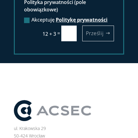
Polityka prywatności (pole
obowiązkowe)
Akceptuję
Politykę prywatności
=
Prześlij
12 + 3
ul. Krakowska 29
50-424 Wrocław