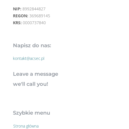
NIP:
8992844827
REGON:
369689145
KRS:
0000737840
Napisz do nas:
kontakt@acsec.pl
Leave a message
we'll call you!
Szybkie menu
Strona główna