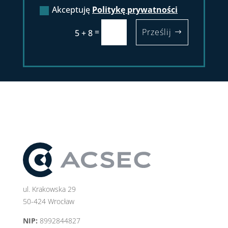
Akceptuję
Politykę prywatności
=
Prześlij
5 + 8
ul. Krakowska 29
50-424 Wrocław
NIP:
8992844827