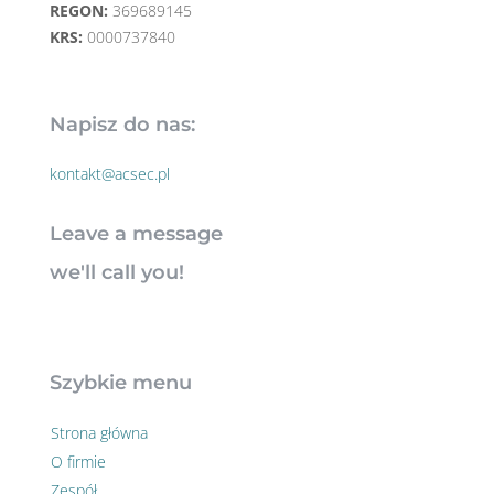
REGON:
369689145
KRS:
0000737840
Napisz do nas:
kontakt@acsec.pl
Leave a message
we'll call you!
Szybkie menu
Strona główna
O firmie
Zespół