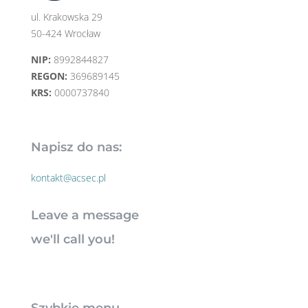
ul. Krakowska 29
50-424 Wrocław
NIP:
8992844827
REGON:
369689145
KRS:
0000737840
Napisz do nas:
kontakt@acsec.pl
Leave a message
we'll call you!