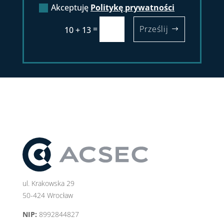
Akceptuję
Politykę prywatności
=
Prześlij
10 + 13
ul. Krakowska 29
50-424 Wrocław
NIP:
8992844827