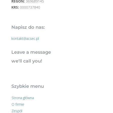
REGON:
369689145
KRS:
0000737840
Napisz do nas:
kontakt@acsec.pl
Leave a message
we'll call you!
Szybkie menu
Strona główna
O firmie
Zespół