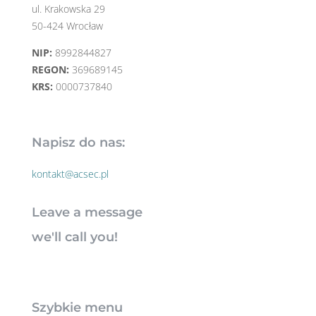
ul. Krakowska 29
50-424 Wrocław
NIP:
8992844827
REGON:
369689145
KRS:
0000737840
Napisz do nas:
kontakt@acsec.pl
Leave a message
we'll call you!
Szybkie menu