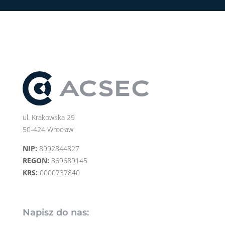
ul. Krakowska 29
50-424 Wrocław
NIP:
8992844827
REGON:
369689145
KRS:
0000737840
Napisz do nas: