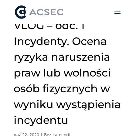
VLOG – odc. 1
Incydenty. Ocena
ryzyka naruszenia
praw lub wolności
osób fizycznych w
wyniku wystąpienia
incydentu
paź 22, 2020
|
Bez kategorii