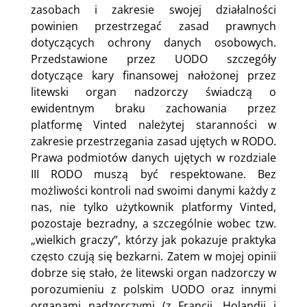
zasobach i zakresie swojej działalności
powinien przestrzegać zasad prawnych
dotyczących ochrony danych osobowych.
Przedstawione przez UODO szczegóły
dotyczące kary finansowej nałożonej przez
litewski organ nadzorczy świadczą o
ewidentnym braku zachowania przez
platformę Vinted należytej staranności w
zakresie przestrzegania zasad ujętych w RODO.
Prawa podmiotów danych ujętych w rozdziale
III RODO muszą być respektowane. Bez
możliwości kontroli nad swoimi danymi każdy z
nas, nie tylko użytkownik platformy Vinted,
pozostaje bezradny, a szczególnie wobec tzw.
„wielkich graczy”, którzy jak pokazuje praktyka
często czują się bezkarni. Zatem w mojej opinii
dobrze się stało, że litewski organ nadzorczy w
porozumieniu z polskim UODO oraz innymi
organami nadzorczymi (z Francji, Holandii i