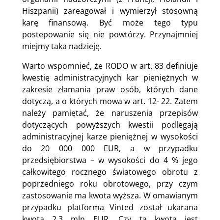
Hiszpanii) zareagował i wymierzył stosowną
karę finansową. Być może tego typu
postepowanie się nie powtórzy. Przynajmniej
miejmy taka nadzieję.
Warto wspomnieć, że RODO w art. 83 definiuje
kwestię administracyjnych kar pieniężnych w
zakresie złamania praw osób, których dane
dotyczą, a o których mowa w art. 12- 22. Zatem
należy pamiętać, że naruszenia przepisów
dotyczących powyższych kwestii podlegają
administracyjnej karze pieniężnej w wysokości
do 20 000 000 EUR, a w przypadku
przedsiębiorstwa – w wysokości do 4 % jego
całkowitego rocznego światowego obrotu z
poprzedniego roku obrotowego, przy czym
zastosowanie ma kwota wyższa. W omawianym
przypadku platforma Vinted został ukarana
kwota 2,3 mln EUR. Czy ta kwota jest