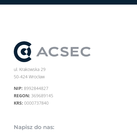
ul. Krakowska 29
50-424 Wrocław
NIP:
8992844827
REGON:
369689145
KRS:
0000737840
Napisz do nas: