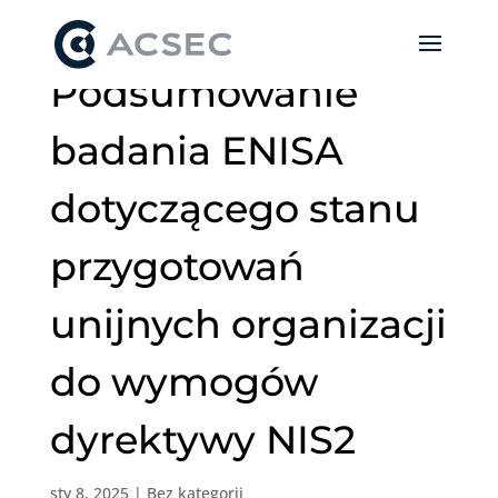
Podsumowanie
badania ENISA
dotyczącego stanu
przygotowań
unijnych organizacji
do wymogów
dyrektywy NIS2
sty 8, 2025
|
Bez kategorii