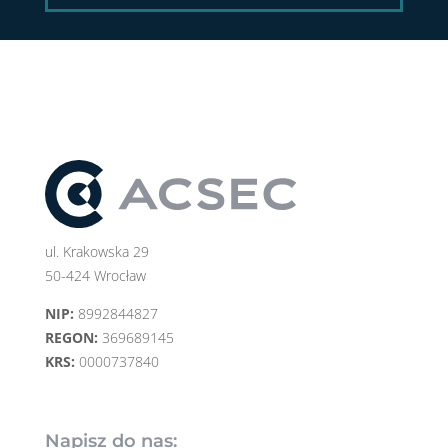
ul. Krakowska 29
50-424 Wrocław
NIP:
8992844827
REGON:
369689145
KRS:
0000737840
Napisz do nas: